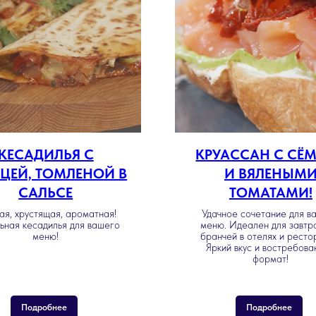
КЕСАДИЛЬЯ С
КРУАССАН С СЁ
ЦЕЙ, ТОМЛЕНОЙ В
И ВЯЛЕНЫМ
САЛЬСЕ
ТОМАТАМИ!
ая, хрустящая, ароматная!
Удачное сочетание для в
ьная кесадилья для вашего
меню. Идеален для завтр
меню!
бранчей в отелях и ресто
Яркий вкус и востребов
формат!
Подробнее
Подробнее