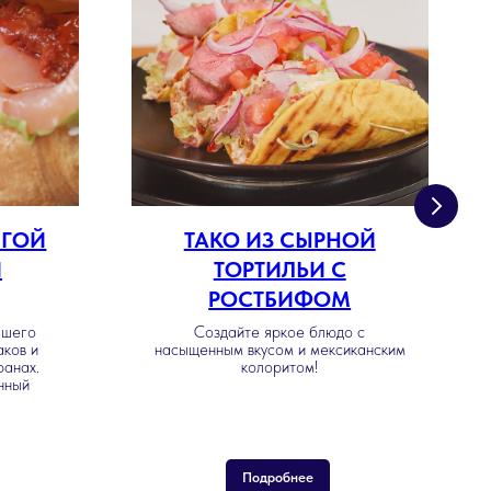
МГОЙ
ТАКО ИЗ СЫРНОЙ
И
ТОРТИЛЬИ С
РОСТБИФОМ
ашего
Создайте яркое блюдо с
аков и
насыщенным вкусом и мексиканским
ранах.
колоритом!
анный
Подробнее