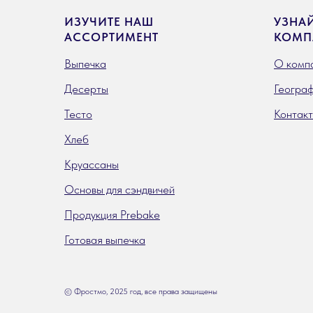
ИЗУЧИТЕ НАШ
УЗНА
АССОРТИМЕНТ
КОМП
Выпечка
О комп
Десерты
Географ
Тесто
Контак
Хлеб
Круассаны
Основы для сэндвичей
Продукция Prebake
Готовая выпечка
© Фростмо, 2025 год, все права защищены